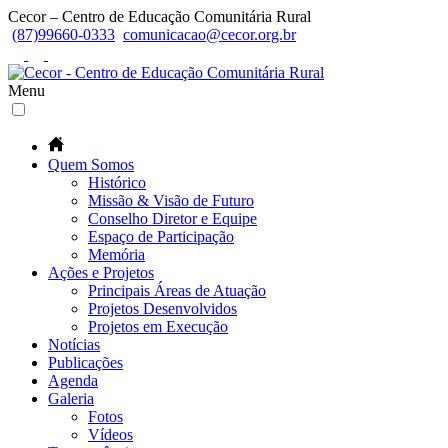
Cecor – Centro de Educação Comunitária Rural
(87)99660-0333
comunicacao@cecor.org.br
Menu
Quem Somos
Histórico
Missão & Visão de Futuro
Conselho Diretor e Equipe
Espaço de Participação
Memória
Ações e Projetos
Principais Áreas de Atuação
Projetos Desenvolvidos
Projetos em Execução
Notícias
Publicações
Agenda
Galeria
Fotos
Vídeos