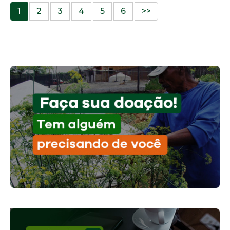
1
2
3
4
5
6
>>